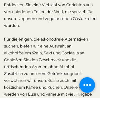
Entdecken Sie eine Vielzahl von Gerichten aus
verschiedenen Teilen der Welt, die speziell für
unsere veganen und vegetarischen Gäste kreiert
wurden.
Für diejenigen, die alkoholfreie Alternativen
suchen, bieten wir eine Auswahl an
alkoholfreiem Wein, Sekt und Cocktails an.
Genießen Sie den Geschmack und die
erfrischenden Aromen ohne Alkohol.
Zusätzlich zu unserem Getränkeangebot
verwöhnen wir unsere Gäste auch mit
köstlichem Kaffee und Kuchen. Unsere Kuchen
werden von Else und Pamela mit viel Hingabe
und Leidenschaft gezaubert und sind ein wahrer
Genuss. Dazu empfehlen wir eine Tasse unseres
frisch gebrühten Kaffees, um Ihr kulinarisches
Erlebnis abzurunden.
Neben den herzhaften Speisen bieten wir auch
eine erfrischende Auswahl an frisch gepressten