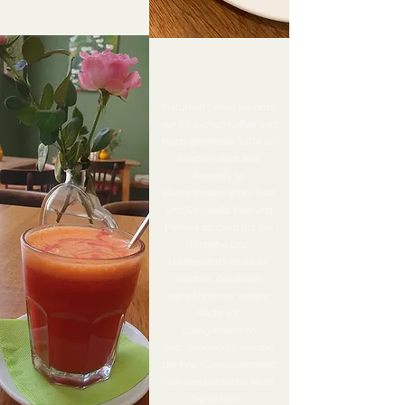
KAFFEE UND
KUCHEN
Natürlich bieten wir nicht
nur köstlichen Kaffee und
frisch gepresste Säfte an,
sondern auch eine
Auswahl an
alkoholfreiem Wein, Sekt
und Cocktails. Else und
Pamela zaubern mit viel
Hingabe und
Leidenschaft köstliche
Kuchen. Zusätzlich
verwöhnen wir unsere
Gäste mit
hausgemachten
marokkanischen Keksen,
die ihren Genussmoment
um eine exotische Note
bereichern.