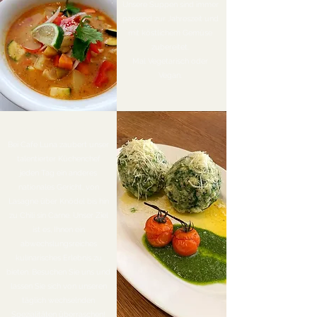
Unsere Suppen sind immer
passend zur Jahreszeit und
mit köstlichem Gemüse
zubereitet.
Mal Vegetarisch oder
Vegan.
HAUPTGERICHT
Bei Cafe Luna zaubert unser
talentierter Küchenchef
jeden Tag ein anderes
nationales Gericht, von
Lasagne über Knödel bis hin
zu Chili sin Carne. Unser Ziel
ist es, Ihnen ein
abwechslungsreiches
kulinarisches Erlebnis zu
bieten. Besuchen Sie uns und
lassen Sie sich von unseren
täglich wechselnden
Spezialitäten überraschen!